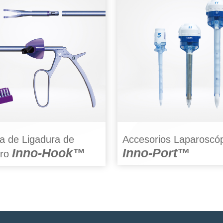
a de Ligadura de
Accesorios Laparoscó
Inno-Hook™
Inno-Port™
ero