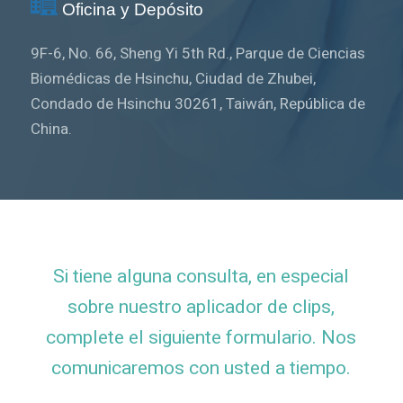
Oficina y Depósito
9F-6, No. 66, Sheng Yi 5th Rd., Parque de Ciencias
Biomédicas de Hsinchu, Ciudad de Zhubei,
Condado de Hsinchu 30261, Taiwán, República de
China.
Si tiene alguna consulta, en especial
sobre nuestro aplicador de clips,
complete el siguiente formulario. Nos
comunicaremos con usted a tiempo.