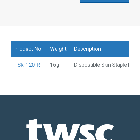
Product No.
Weight
Description
TSR-120-R
16g
Disposable Skin Staple Rem