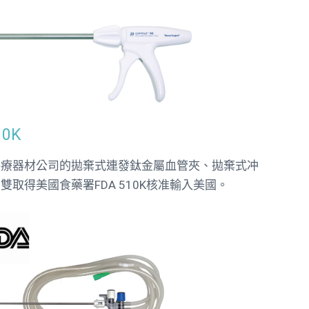
10K
醫療器材公司的拋棄式連發鈦金屬血管夾、拋棄式冲
雙取得美國食藥署FDA 510K核准輸入美國。